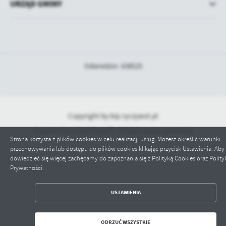
URZĄD GMINY
Odwiedzin: 638525
Copyright by bip.ryczywol.pl
Powered by
2ClickPortal® - Portale nowej generacji
Strona korzysta z plików cookies w celu realizacji usług. Możesz określić warunki
przechowywania lub dostępu do plików cookies klikając przycisk Ustawienia. Aby
dowiedzieć się więcej zachęcamy do zapoznania się z Polityką Cookies oraz Polity
Prywatności.
ZAPISZ WYBRANE
USTAWIENIA
ODRZUĆ WSZYSTKIE
ODRZUĆ WSZYSTKIE