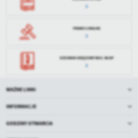
PRAWO LOKALNE
DZIENNIK URZĘDOWY WOJ. WLKP
WAŻNE LINKI
INFORMACJE
GODZINY OTWARCIA