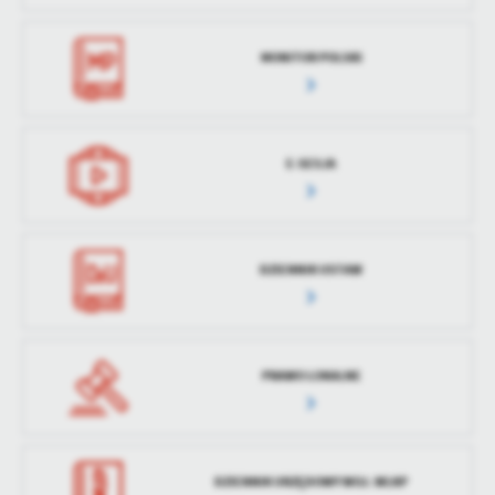
MONITOR POLSKI
E-SESJA
DZIENNIK USTAW
PRAWO LOKALNE
DZIENNIK URZĘDOWY WOJ. WLKP