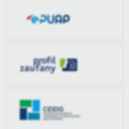
Ostatnio
-
zaktualizował