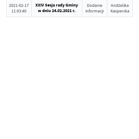
XXIV Sesja rady Gminy
2021-02-17
Dodanie
Andżelika
w dniu 24.02.2021 r.
11:03:40
informacji
Kasperska