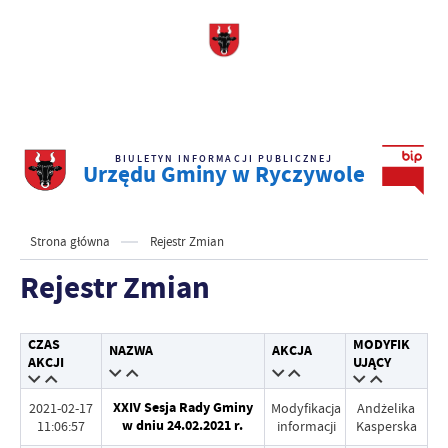
BIULETYN INFORMACJI PUBLICZNEJ
Urzędu Gminy w Ryczywole
Strona główna
Rejestr Zmian
Rejestr Zmian
CZAS
MODYFIK
NAZWA
AKCJA
AKCJI
UJĄCY
XXIV Sesja Rady Gminy
2021-02-17
Modyfikacja
Andżelika
w dniu 24.02.2021 r.
11:06:57
informacji
Kasperska